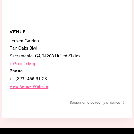
VENUE
Jensen Garden
Fair Oaks Blvd
Sacramento
,
CA
94203
United States
+ Google Map
Phone
+1 (323)-456-91-23
View Venue Website
Sacramento academy of dance